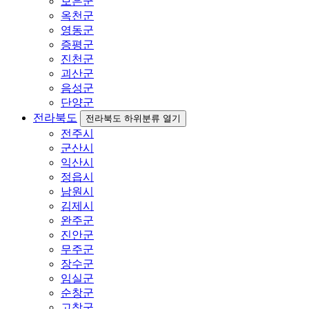
보은군
옥천군
영동군
증평군
진천군
괴산군
음성군
단양군
전라북도
전라북도 하위분류 열기
전주시
군산시
익산시
정읍시
남원시
김제시
완주군
진안군
무주군
장수군
임실군
순창군
고창군