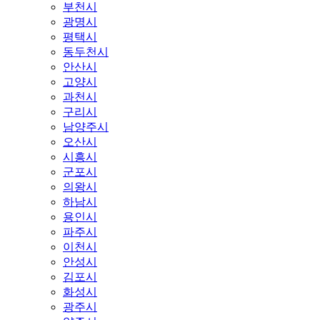
부천시
광명시
평택시
동두천시
안산시
고양시
과천시
구리시
남양주시
오산시
시흥시
군포시
의왕시
하남시
용인시
파주시
이천시
안성시
김포시
화성시
광주시