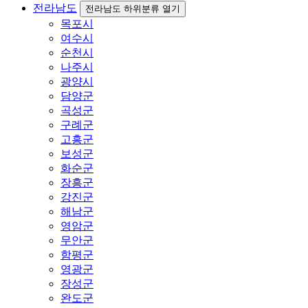
전라남도
전라남도 하위분류 열기
목포시
여수시
순천시
나주시
광양시
담양군
곡성군
구례군
고흥군
보성군
화순군
장흥군
강진군
해남군
영암군
무안군
함평군
영광군
장성군
완도군