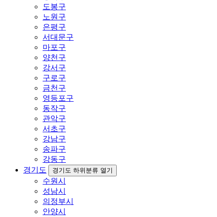
도봉구
노원구
은평구
서대문구
마포구
양천구
강서구
구로구
금천구
영등포구
동작구
관악구
서초구
강남구
송파구
강동구
경기도
경기도 하위분류 열기
수원시
성남시
의정부시
안양시