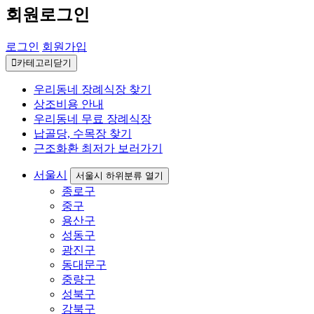
회원로그인
로그인
회원가입
카테고리닫기
우리동네 장례식장 찾기
상조비용 안내
우리동네 무료 장례식장
납골당, 수목장 찾기
근조화환 최저가 보러가기
서울시
서울시 하위분류 열기
종로구
중구
용산구
성동구
광진구
동대문구
중량구
성북구
강북구