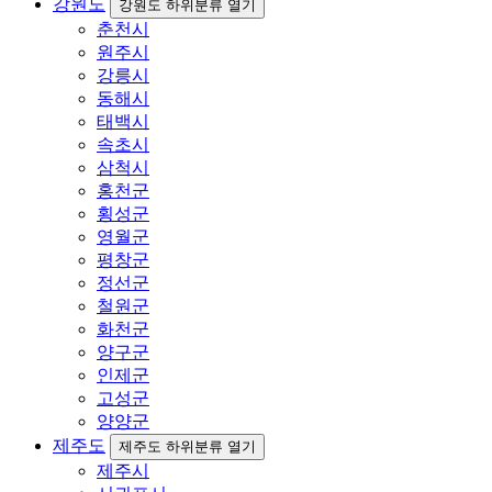
강원도
강원도 하위분류 열기
춘천시
원주시
강릉시
동해시
태백시
속초시
삼척시
홍천군
횡성군
영월군
평창군
정선군
철원군
화천군
양구군
인제군
고성군
양양군
제주도
제주도 하위분류 열기
제주시