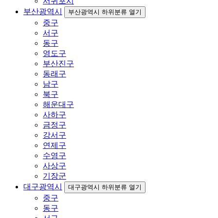
서귀포시
부산광역시
부산광역시 하위분류 열기
중구
서구
동구
영도구
부산진구
동래구
남구
북구
해운대구
사하구
금정구
강서구
연제구
수영구
사상구
기장군
대구광역시
대구광역시 하위분류 열기
중구
동구