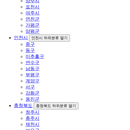
양주시
포천시
여주시
연천군
가평군
양평군
인천시
인천시 하위분류 열기
중구
동구
미추홀구
연수구
남동구
부평구
계양구
서구
강화군
웅진군
충청북도
충청북도 하위분류 열기
청주시
충주시
제천시