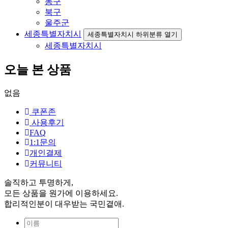
동구
북구
울주군
세종특별자치시
세종특별자치시 하위분류 열기
세종특별자치시
오늘 본 상품
없음
쿠폰존
사용후기
FAQ
1:1문의
개인결제
커뮤니티
솔직하고 투명하게,
모든 상품을 원가에 이용하세요.
합리적인분이 대우받는 국민곁애.