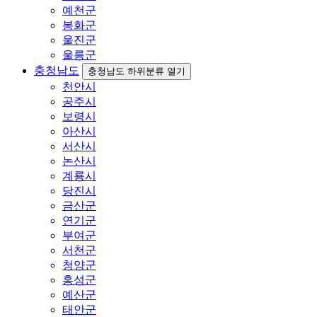
예천군
봉화군
울진군
울릉군
충청남도
충청남도 하위분류 열기
천안시
공주시
보령시
아산시
서산시
논산시
계룡시
당진시
금산군
연기군
부여군
서천군
청양군
홍성군
예산군
태안군