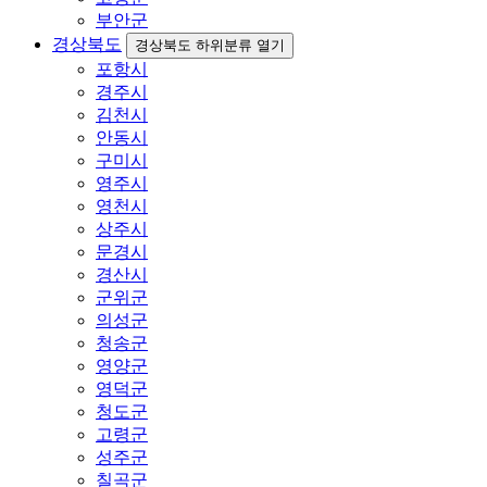
부안군
경상북도
경상북도 하위분류 열기
포항시
경주시
김천시
안동시
구미시
영주시
영천시
상주시
문경시
경산시
군위군
의성군
청송군
영양군
영덕군
청도군
고령군
성주군
칠곡군